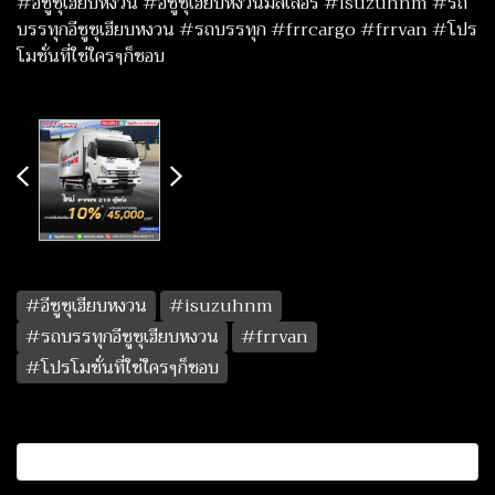
#อีซูซุเฮียบหงวน #อีซูซุเฮียบหงวนมิลเลอร์ #isuzuhnm #รถ
บรรทุกอีซูซุเฮียบหงวน #รถบรรทุก #frrcargo #frrvan #โปร
โมชั่นที่ใช่ใครๆก็ชอบ
#อีซูซุเฮียบหงวน
#isuzuhnm
#รถบรรทุกอีซูซุเฮียบหงวน
#frrvan
#โปรโมชั่นที่ใช่ใครๆก็ชอบ