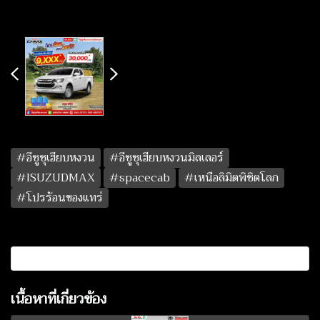
#อีซูซุเฮียบหงวน
#อีซูซุเฮียบหงวนมิลเลอร์
#ISUZUDMAX
#spacecab
#เหนือลิมิตพิชิตโลก
#โปรร้อนของแทร่
เนื้อหาที่เกี่ยวข้อง