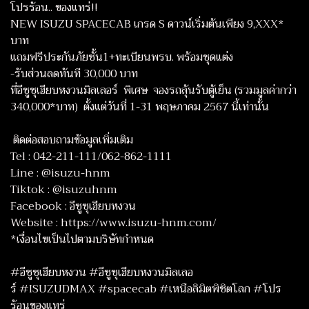
โปรร้อน.. ของแทร่!!
NEW ISUZU SPACECAB เกรด S ดาวน์เริ่มต้นเพียง 9,XXX*
บาท
แถมฟรีประกันภัยชั้น1+ทะเบียนพรบ. พร้อมชุดแต่ง
-รับส่วนลดทันที 30,000 บาท
ที่อีซูซุเฮียบหงวนมิลเลอร์ พิเศษ จองรถลุ้นรับตู้เย็น (รวมมูลค่ากว่า
340,000*บาท) ตั้งแต่วันที่ 1-31 พฤษภาคม 2567 นี้เท่านั้น
​ ติดต่อสอบถามข้อมูลเพิ่มเติม
Tel : 042-211-111/062-862-1111
Line : @isuzu-hnm
Tiktok : @isuzuhnm
Facebook : อีซูซุเฮียบหงวน
Website : https://www.isuzu-hnm.com/
*เงื่อนไขเป็นไปตามบริษัทกำหนด
#อีซูซุเฮียบหงวน #อีซูซุเฮียบหงวนมิลเลอ
ร์ #ISUZUDMAX #spacecab #เหนือลิมิตพิชิตโลก #โปร
ร้อนของแทร่