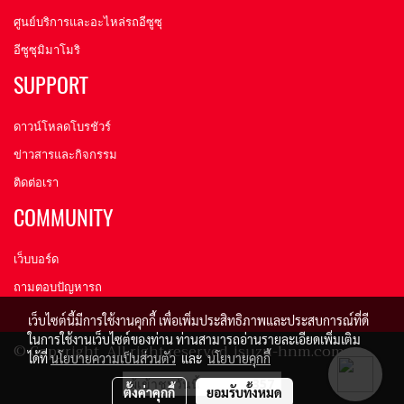
ศูนย์บริการและอะไหล่รถอีซูซุ
อีซูซุมิมาโมริ
SUPPORT
ดาวน์โหลดโบรชัวร์
ข่าวสารและกิจกรรม
ติดต่อเรา
COMMUNITY
เว็บบอร์ด
ถามตอบปัญหารถ
เว็บไซต์นี้มีการใช้งานคุกกี้ เพื่อเพิ่มประสิทธิภาพและประสบการณ์ที่ดี
ในการใช้งานเว็บไซต์ของท่าน ท่านสามารถอ่านรายละเอียดเพิ่มเติม
© Copyright All right reserved. isuzu-hnm.com
ได้ที่
นโยบายความเป็นส่วนตัว
และ
นโยบายคุกกี้
ผู้เข้าชมวันนี้
357
ตั้งค่าคุกกี้
ยอมรับทั้งหมด