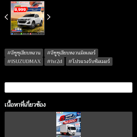
#อีซูซุเฮียบหงวน
#อีซูซุเฮียบหงวนมิลเลอร์
#ISUZUDMAX
#hr2d
#โปรแรงรับซัมเมอร์
เนื้อหาที่เกี่ยวข้อง