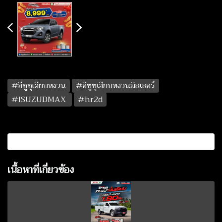
#อีซูซุเฮียบหงวน
#อีซูซุเฮียบหงวนมิลเลอร์
#ISUZUDMAX
#hr2d
เนื้อหาที่เกี่ยวข้อง