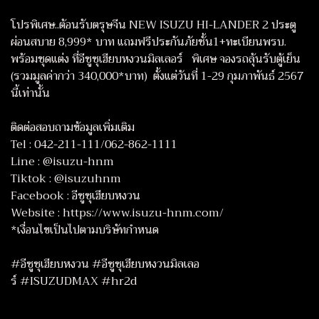
โปรพิเศษ..ต้อนรับตรุษจีน NEW ISUZU HI-LANDER 2 ประตู
ผ่อนสบาย 8,999* บาท แถมฟรีประกันภัยชั้น1+ทะเบียนพรบ.
พร้อมชุดแต่ง ที่อีซูซุเฮียบหงวนมิลเลอร์ พิเศษ จองรถลุ้นรับตู้เย็น
(รวมมูลค่ากว่า 340,000*บาท) ตั้งแต่วันที่ 1-29 กุมภาพันธ์ 2567
นี้เท่านั้น
ติดต่อสอบถามข้อมูลเพิ่มเติม
Tel : 042-211-111/062-862-1111
Line : @isuzu-hnm
Tiktok : @isuzuhnm
Facebook : อีซูซุเฮียบหงวน
Website : https://www.isuzu-hnm.com/
*เงื่อนไขเป็นไปตามบริษัทกำหนด
#อีซูซุเฮียบหงวน #อีซูซุเฮียบหงวนมิลเลอ
ร์ #ISUZUDMAX #hr2d