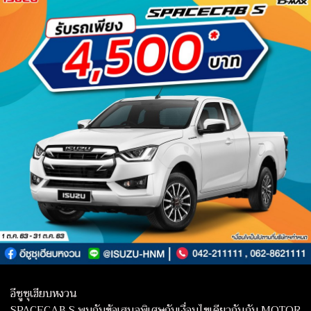
อีซูซุเฮียบหงวน
SPACECAB S พบกับข้อเสนอพิเศษกับเงื่อนไขเดียวกันกับ MOTOR