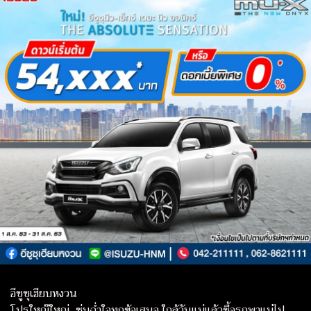
อีซูซุเฮียบหงวน
โปรใหญ๊ใหญ่...ชุ่มฉ่ำใจทุกข้อเสนอ ใกล้วันแม่แล้วซื้อรถพาแม่ไป