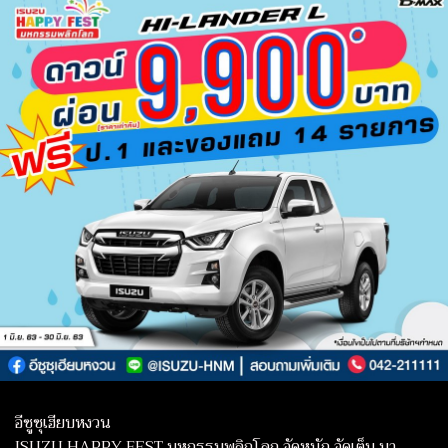
อีซูซุเฮียบหงวน
ISUZU HAPPY FEST มหกรรมพลิกโลก จัดหนัก จัดเต็ม มา